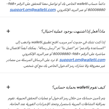
دائماً حساب walletii الخاص بك أو تواصل معنا للتحقق على الرقم +968-
support.om@walletii.com
80008880 أو عبر البريد الإلكتروني .
ماذا أفعل إذا اشتبهت بوجود عملية احتيال؟
إذا كنت تشك في حدوث أمر مريب، افتح تطبيق walletii واذهب إلى
"المساعدة والدعم" ثم "اتصل بنا" ثم "أرسل رسالة". يمكنك أيضاً الاتصال بنا
مباشرة على الرقم +968-80008880 أو عبر البريد الإلكتروني
support.om@walletii.com
. لا ترد على الرسائل المرسلة من مصادر
غير معروفة ولا تشارك رمز الدخول الخاص بك مع أي شخص.
كيف تقوم walletii بحماية حسابي؟
يتم تأمين حسابك من خلال رمز الدخول أو عمليات التحقق الحيوية. نقوم
بمراقبة النشاطات المريبة باستمرار ونتخذ الإجراءات الفورية عند الحاجة.