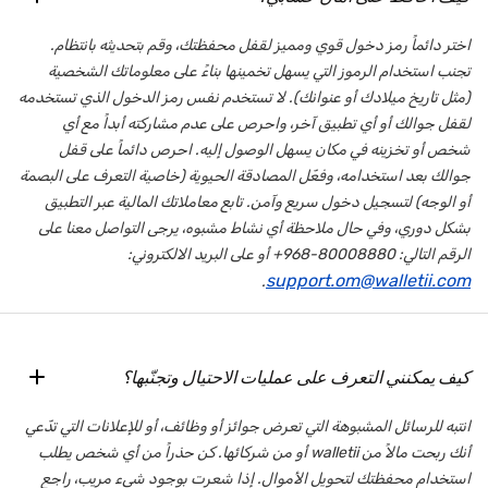
اختر دائماً رمز دخول قوي ومميز لقفل محفظتك، وقم بتحديثه بانتظام.
تجنب استخدام الرموز التي يسهل تخمينها بناءً على معلوماتك الشخصية
(مثل تاريخ ميلادك أو عنوانك). لا تستخدم نفس رمز الدخول الذي تستخدمه
لقفل جوالك أو أي تطبيق آخر، واحرص على عدم مشاركته أبداً مع أي
شخص أو تخزينه في مكان يسهل الوصول إليه. احرص دائماً على قفل
جوالك بعد استخدامه، وفعّل المصادقة الحيوية (خاصية التعرف على البصمة
أو الوجه) لتسجيل دخول سريع وآمن. تابع معاملاتك المالية عبر التطبيق
بشكل دوري، وفي حال ملاحظة أي نشاط مشبوه، يرجى التواصل معنا على
الرقم التالي: 80008880-968+ أو على البريد الالكتروني:
support.om@walletii.com
.
كيف يمكنني التعرف على عمليات الاحتيال وتجنّبها؟
انتبه للرسائل المشبوهة التي تعرض جوائز أو وظائف، أو للإعلانات التي تدّعي
أنك ربحت مالاً من walletii أو من شركائها. كن حذراً من أي شخص يطلب
استخدام محفظتك لتحويل الأموال. إذا شعرت بوجود شيء مريب، راجع