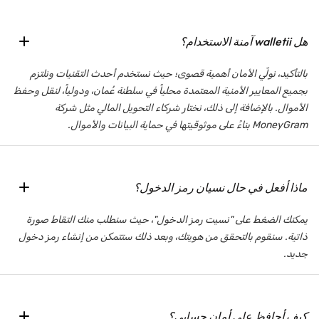
هل walletii آمنة الاستخدام؟
بالتأكيد، نولّي الأمان أهمية قصوى؛ حيث نستخدم أحدث التقنيات ونلتزم
بجميع المعايير الأمنية المعتمدة محلياً في سلطنة عُمان، ودولياً، لنقل وحفظ
الأموال. بالإضافة إلى ذلك، نختار شركاء التحويل المالي مثل شركة
MoneyGram بناءً على موثوقيتها في حماية البيانات والأموال.
ماذا أفعل في حال نسيان رمز الدخول؟
يمكنك الضغط على "نسيت رمز الدخول"، حيث سنطلب منك التقاط صورة
ذاتية. سنقوم بالتحقق من هويتك، وبعد ذلك ستتمكن من إنشاء رمز دخول
جديد.
كيف أحافظ على أمان حسابي؟