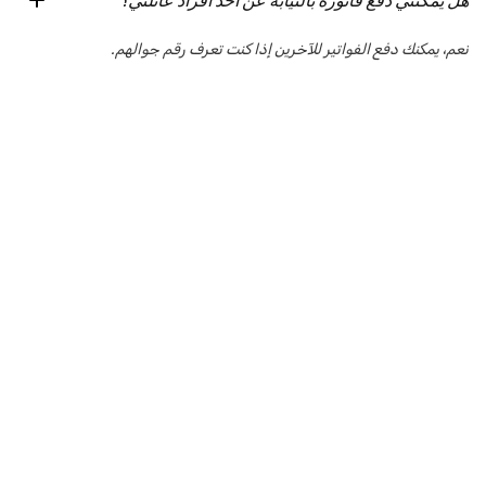
هل يمكنني دفع فاتورة بالنيابة عن أحد أفراد عائلتي؟
نعم، يمكنك دفع الفواتير للآخرين إذا كنت تعرف رقم جوالهم.