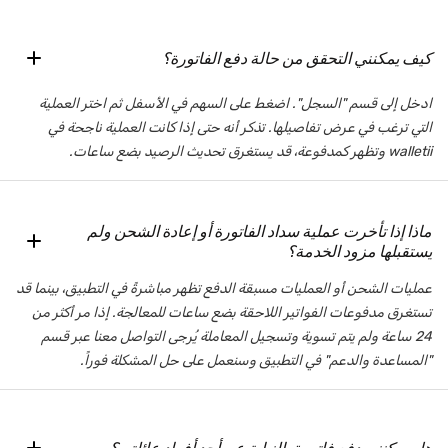
كيف يمكنني التحقق من حالة دفع الفاتورة؟
ادخل إلى قسم "السجل". اضغط على السهم في الأسفل ثم اختر العملية
التي ترغب في عرض تفاصيلها. تذكر أنه حتى إذا كانت العملية ناجحة في
walletii وتظهر كمدفوعة، قد يستغرق تحديث الرصيد بضع ساعات.
ماذا إذا تأخرت عملية سداد الفاتورة أو إعادة الشحن ولم
يستقبلها مزود الخدمة؟
عمليات الشحن أو العمليات مسبقة الدفع تظهر مباشرةً في التطبيق، بينما قد
تستغرق مدفوعات الفواتير اللاحقة بضع ساعات للمعالجة. إذا مر أكثر من
24 ساعة ولم يتم تسوية وتسجيل المعاملة يُرجى التواصل معنا عبر قسم
"المساعدة والدعم" في التطبيق وسنعمل على حل المشكلة فوراً.