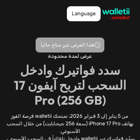
Language
هذا العرض غير متاح حالياً.
عرض لمدة محدودة
سدد فواتيرك وادخل
السحب لتربح آيفون 17
(Pro (256 GB
من 5 يناير إلى 3 فبراير 2026، تمنحك walletii فرصة الفوز
بهاتف iPhone 17 Pro (سعة 256 جيجابايت) من خلال السحب
الأسبوعي.
سدّد فواتيرك عبر walletii وادخل تلقائياً في السحب الأسبوعي.