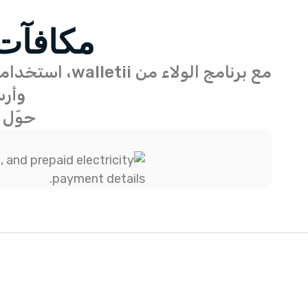
مكافآت 
مع برنامج الو
وأرسل 
حوّل 