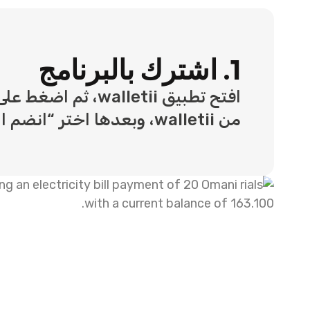
1. اشترك بالبرنامج
افتح تطبيق walletii، ثم 
من walletii، وبعدها اختر “انضم الآن” للبدء