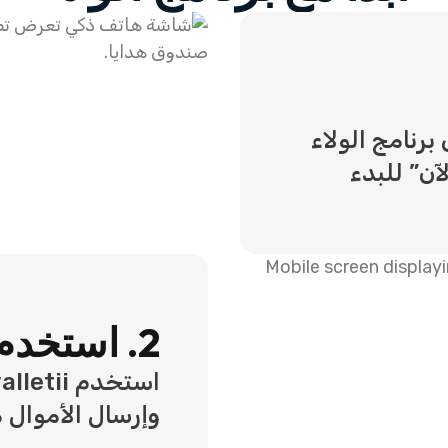
اضغط على برنامج الولاء
2. استخدم walletii
وإرسال الأموال مح