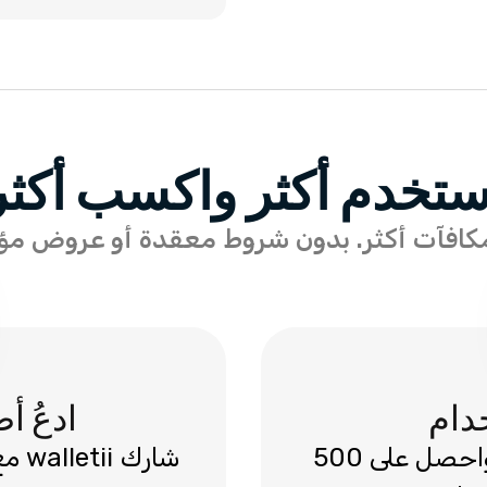
ستخدم أكثر واكسب أكثر
دام
ادعُ 
انضم إلى برنامج الولاء من walletii واحصل على 500
شارك walletii مع أصدقائك، واكسب 250 نقطة و1