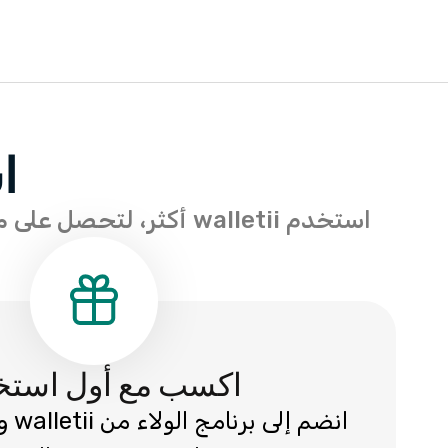
ا
استخدم walletii أكثر، لتحصل على مكافآت أكثر. بدون شروط معقدة أو عروض مؤقتة، فقط مكافآت مع كل عملية دفع.
اكسب مع أول استخ