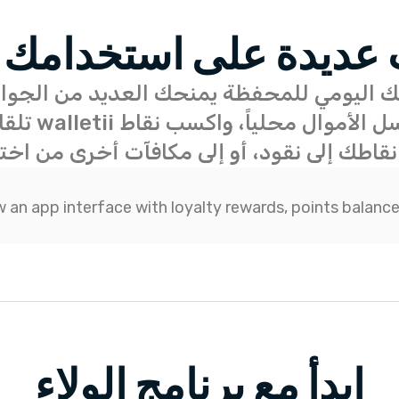
عديدة على استخدامك 
لاء من walletii، استخدامك اليومي للمحفظة يمنحك العديد
الأموال محلياً، واكسب نقاط walletii تلقائياً.
نقاطك إلى نقود، أو إلى مكافآت أخرى من اختي
ابدأ مع برنامج الولاء