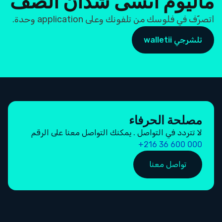
ماليوم أنسى شدّان الصف
اتصرّف في فلوسك من تلفونك وعلى application وحدة.
تلشرجي walletii
مصلحة الحرفاء
لا تتردد في التواصل . يمكنك التواصل معنا على الرقم
000 600 36 216+
تواصل معنا