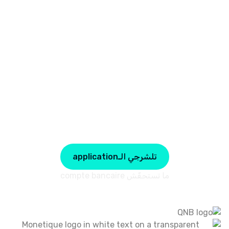
أبعث فلوس لأي بلاصة في
تونس
استقبل الفلوس مالخارح، خلّص فاتوراتك وأدفع في المغازات
بكل أمان، الكل على application وحدة.
تلشرجي الـapplication
ما تستحقّش compte bancaire
شركاؤنا بفخر